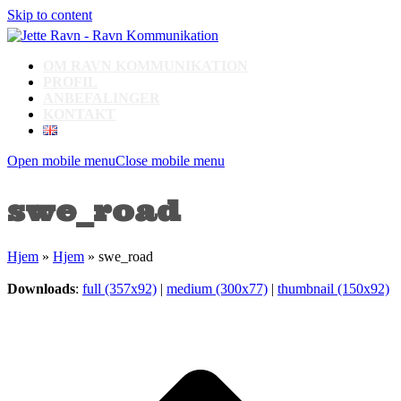
Skip to content
OM RAVN KOMMUNIKATION
PROFIL
ANBEFALINGER
KONTAKT
Open mobile menu
Close mobile menu
swe_road
Hjem
»
Hjem
»
swe_road
Downloads
:
full (357x92)
|
medium (300x77)
|
thumbnail (150x92)