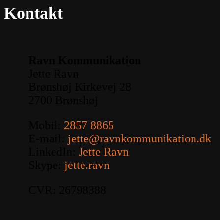
Kontakt
Ravn Kommunikation
Jette Ravn
Brønshøj Kirkevej 28
2700 Brønshøj
Mobil:
2857 8865
E-mail:
jette@ravnkommunikation.dk
LinkedIn:
Jette Ravn
Skype:
jette.ravn
CVR: 26798388