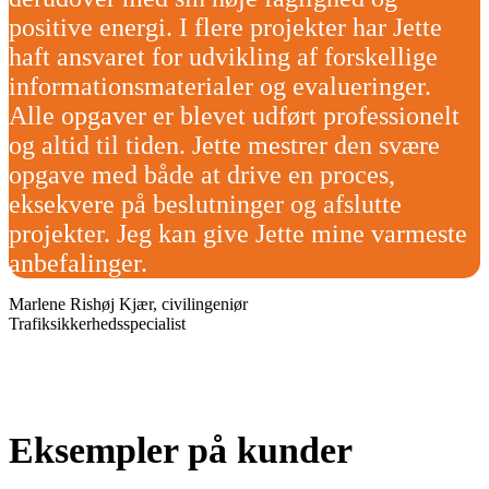
positive energi. I flere projekter har Jette
haft ansvaret for udvikling af forskellige
informationsmaterialer og evalueringer.
Alle opgaver er blevet udført professionelt
og altid til tiden. Jette mestrer den svære
opgave med både at drive en proces,
eksekvere på beslutninger og afslutte
projekter. Jeg kan give Jette mine varmeste
anbefalinger.
Marlene Rishøj Kjær, civilingeniør
Trafiksikkerhedsspecialist
Eksempler på kunder