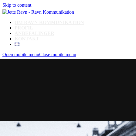
Skip to content
OM RAVN KOMMUNIKATION
PROFIL
ANBEFALINGER
KONTAKT
Open mobile menu
Close mobile menu