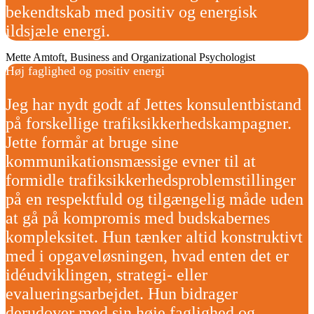
bekendtskab med positiv og energisk
ildsjæle energi.
Mette Amtoft, Business and Organizational Psychologist
Høj faglighed og positiv energi
Jeg har nydt godt af Jettes konsulentbistand
på forskellige trafiksikkerhedskampagner.
Jette formår at bruge sine
kommunikationsmæssige evner til at
formidle trafiksikkerhedsproblemstillinger
på en respektfuld og tilgængelig måde uden
at gå på kompromis med budskabernes
kompleksitet. Hun tænker altid konstruktivt
med i opgaveløsningen, hvad enten det er
idéudviklingen, strategi- eller
evalueringsarbejdet. Hun bidrager
derudover med sin høje faglighed og