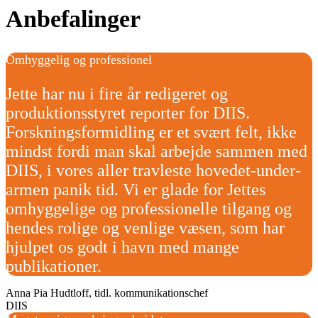
Anbefalinger
Omhyggelig og professionel
Jette har nu i fire år redigeret og
produktionsstyret reporter for DIIS.
Forskningsformidling er et svært felt, ikke
mindst fordi man skal arbejde sammen med
DIIS, i vores aller travleste hovedet-under-
armen panik tid. Vi er glade for Jettes
omhyggelige og professionelle tilgang og
hendes rolige og venlige væsen, som har
hjulpet os godt i havn med mange
publikationer.
Anna Pia Hudtloff, tidl. kommunikationschef
DIIS