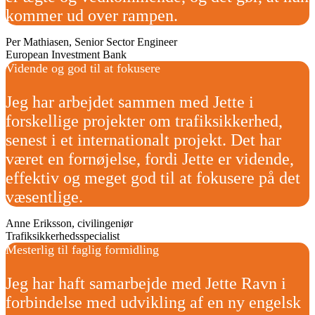
kommer ud over rampen.
Per Mathiasen, Senior Sector Engineer
European Investment Bank
Vidende og god til at fokusere
Jeg har arbejdet sammen med Jette i
forskellige projekter om trafiksikkerhed,
senest i et internationalt projekt. Det har
været en fornøjelse, fordi Jette er vidende,
effektiv og meget god til at fokusere på det
væsentlige.
Anne Eriksson, civilingeniør
Trafiksikkerhedsspecialist
Mesterlig til faglig formidling
Jeg har haft samarbejde med Jette Ravn i
forbindelse med udvikling af en ny engelsk