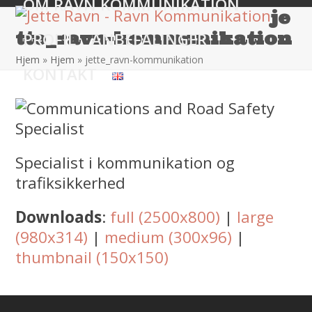
OM RAVN KOMMUNIKATION
Skip
Open
Close
je
to
mobile
mobile
tte_ravn-kommunikation
PROFIL
ANBEFALINGER
content
menu
menu
Hjem
»
Hjem
»
jette_ravn-kommunikation
KONTAKT
Specialist i kommunikation og
trafiksikkerhed
Downloads
:
full (2500x800)
|
large
(980x314)
|
medium (300x96)
|
thumbnail (150x150)